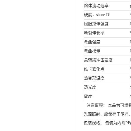
熔体流动速率
硬度，shore D
屈服拉伸强度
断裂伸长率
弯曲强度
弯曲模量
悬臂梁冲击强度
维卡软化点
热变形温度
透光度
雾度
注意事项： 本品为可燃
光源照射，应储存于阴凉
包装规格： 包装为内附PP