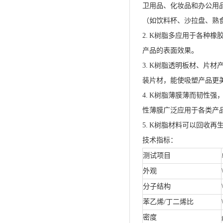
卫用品、化妆品和办公用
（如饮料杯、沙拉盘、熟
2. K树脂多应用于各种橡
产品的表面效果。
3. K树脂透明板材、片
装片材，能使吸塑产品更
4. K树脂薄膜薄而韧性
性薄膜广泛应用于各类产
5. K树脂材料可以回收
技术指标：
测试项目
外观
分子结构
苯乙烯/丁二烯比
密度