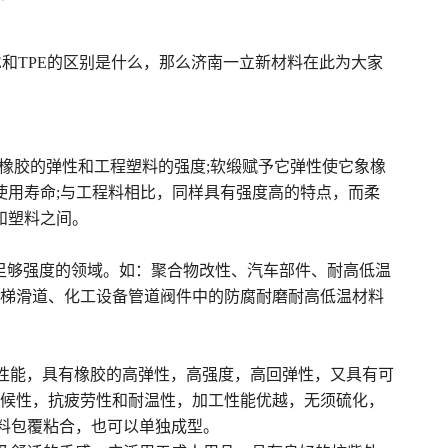
EE和TPE的区别是什么，那么济南一立新材料在此为大家
有橡胶的弹性和工程塑料的强度;软缎赋予它弹性使它象橡
使用寿命;与工程料相比，同样具有强度高的特点，而柔
胶和塑料之间。
求足够强度的领域。如：聚合物改性、汽车部件、耐高低温
梯滑道、化工设备管道阀件中的防腐耐磨耐高低温材料
工性能，具有橡胶的高弹性，高强度，高回弹性，又具有可
候性，抗疲劳性和耐温性，加工性能优越，无须硫化，
材料包覆粘合，也可以单独成型。