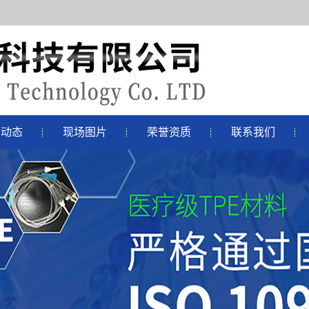
闻动态
现场图片
荣誉资质
联系我们