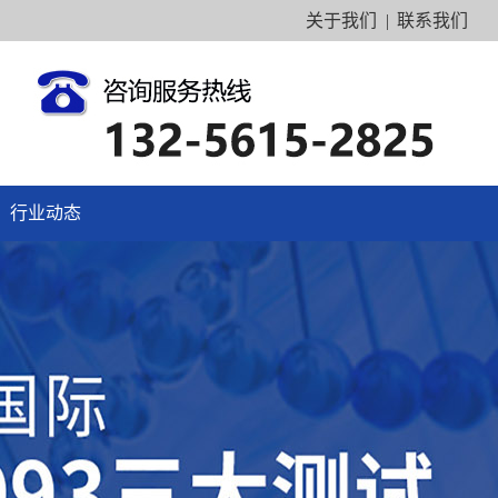
关于我们
|
联系我们
行业动态