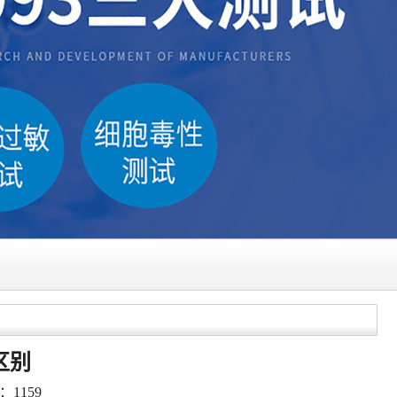
区别
量：
1159