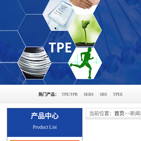
热门产品：
TPE/TPR
SEBS
SBS
TPEE
当前位置：
首页
>>新
产品中心
Product List