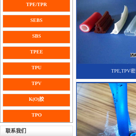
TPE/TPR
SEBS
SBS
TPEE
TPU
TPE,TPV
TPV
K(O)胶
TPO
联系我们