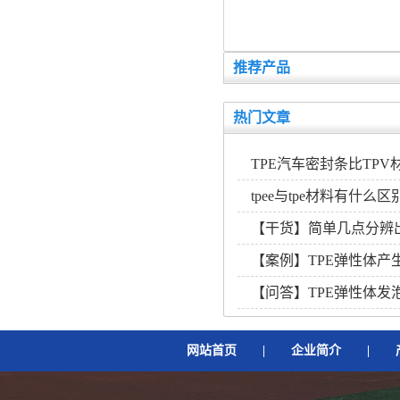
推荐产品
热门文章
TPE汽车密封条比TP
tpee与tpe材料有什么区
【干货】简单几点分辨出
【案例】TPE弹性体产
【问答】TPE弹性体发
网站首页
|
企业简介
|