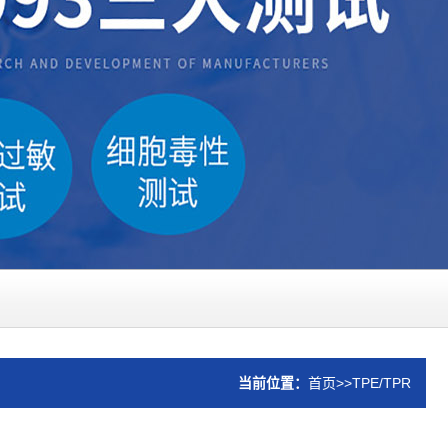
当前位置：
首页>>TPE/TPR