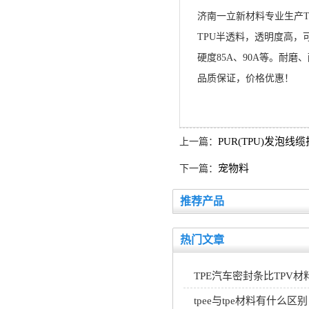
济南一立新材料专业生产T
TPU半透料，透明度高，
硬度85A、90A等。耐
品质保证，价格优惠！
PUR(TPU)发泡线
上一篇：
宠物料
下一篇：
推荐产品
热门文章
TPE汽车密封条比TPV
tpee与tpe材料有什么区别