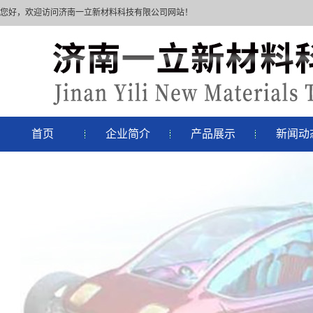
您好，欢迎访问济南一立新材料科技有限公司网站！
首页
企业简介
产品展示
新闻动