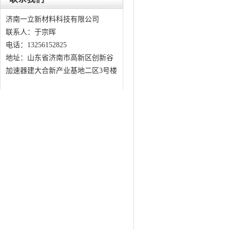
济南一立新材料科技有限公司
联系人：于宗晖
电话：13256152825
地址：山东省济南市高新区创新谷
加速器建大合新产业基地二区3号楼