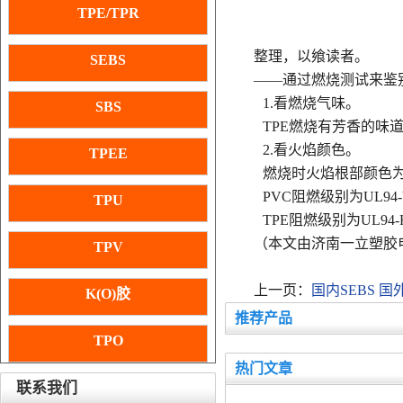
TPE/TPR
整理，以飨读者。
SEBS
——通过燃烧测试来鉴
1.看燃烧气味。
SBS
TPE燃烧有芳香的味
2.看火焰颜色。
TPEE
燃烧时火焰根部颜色为绿
PVC阻燃级别为UL9
TPU
TPE阻燃级别为UL94
（本文由济南一立塑胶电
TPV
上一页：
国内SEBS 国
K(O)胶
推荐产品
TPO
热门文章
联系我们